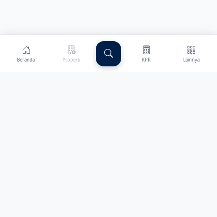
Beranda
Properti
KPR
Lainnya
Harcourts adalah agen properti terpercaya di Indonesia, siap