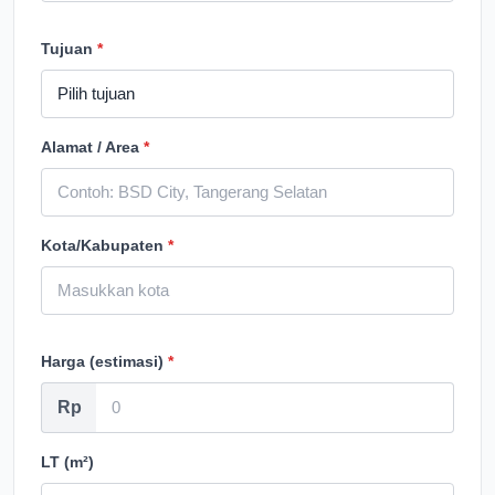
Tujuan
*
Alamat / Area
*
Kota/Kabupaten
*
Harga (estimasi)
*
Rp
LT (m²)