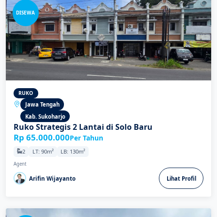
DISEWA
RUKO
Jawa Tengah
Kab. Sukoharjo
Ruko Strategis 2 Lantai di Solo Baru
Rp 65.000.000
Per Tahun
2
LT: 90m²
LB: 130m²
Agent
Arifin Wijayanto
Lihat Profil