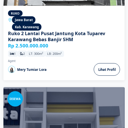
RUKO
Jawa Barat
Kab. Karawang
Ruko 2 Lantai Pusat Jantung Kota Tuparev
Karawang Bebas Banjir SHM
Rp 2.500.000.000
1
2
LT: 300m²
LB: 200m²
Agent
Mery Tumiar Lora
Lihat Profil
DISEWA