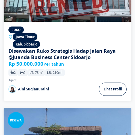
RUKO
Jawa Timur
Kab. Sidoarjo
Disewakan Ruko Strategis Hadap Jalan Raya
@Juanda Business Center Sidoarjo
Rp 50.000.000
Per tahun
2
2
LT: 75m²
LB: 210m²
Agent
Aini Sugianuraini
Lihat Profil
DISEWA