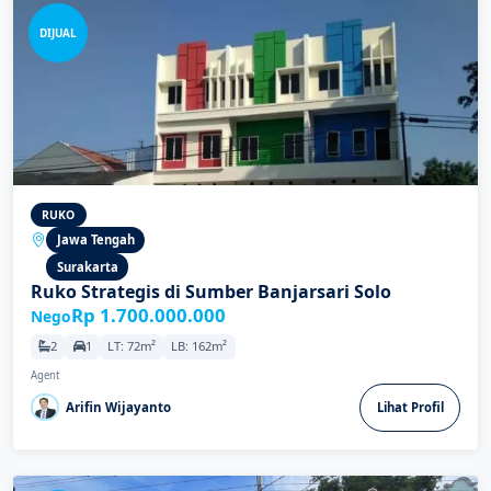
DIJUAL
RUKO
Jawa Tengah
Surakarta
Ruko Strategis di Sumber Banjarsari Solo
Rp 1.700.000.000
Nego
2
1
LT: 72m²
LB: 162m²
Agent
Arifin Wijayanto
Lihat Profil