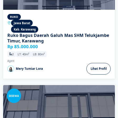
RUKO
Jawa Barat
Kab. Karawang
Ruko Bagus Daerah Galuh Mas SHM Telukjambe
Timur, Karawang
Rp 85.000.000
2
LT: 40m²
LB: 80m²
Agent
Mery Tumiar Lora
Lihat Profil
DISEWA