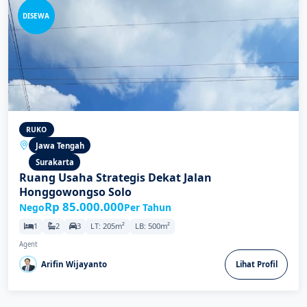
DISEWA
RUKO
Jawa Tengah
Surakarta
Ruang Usaha Strategis Dekat Jalan
Honggowongso Solo
Rp 85.000.000
Nego
Per Tahun
1
2
3
LT: 205m²
LB: 500m²
Agent
Arifin Wijayanto
Lihat Profil