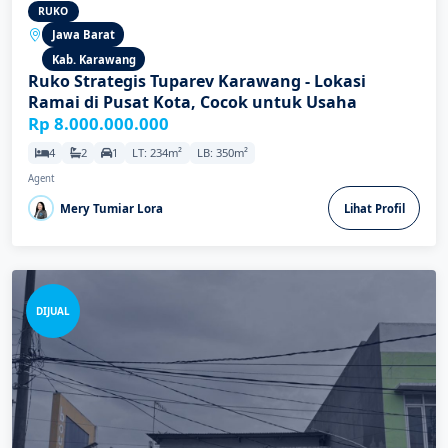
RUKO
Jawa Barat
Kab. Karawang
Ruko Strategis Tuparev Karawang - Lokasi
Ramai di Pusat Kota, Cocok untuk Usaha
Rp 8.000.000.000
4
2
1
LT: 234m²
LB: 350m²
Agent
Mery Tumiar Lora
Lihat Profil
DIJUAL