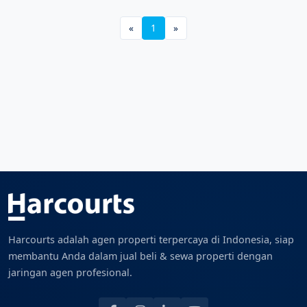
«
1
»
Harcourts adalah agen properti terpercaya di Indonesia, siap
membantu Anda dalam jual beli & sewa properti dengan
jaringan agen profesional.