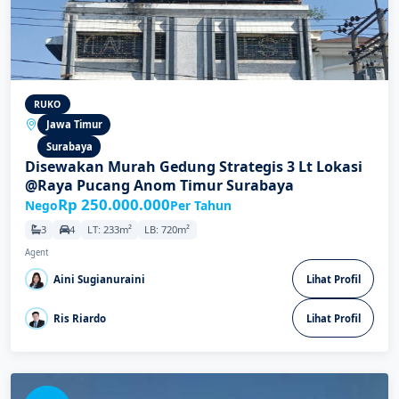
RUKO
Jawa Timur
Surabaya
Disewakan Murah Gedung Strategis 3 Lt Lokasi
@Raya Pucang Anom Timur Surabaya
Rp 250.000.000
Nego
Per Tahun
3
4
LT: 233m²
LB: 720m²
Agent
Aini Sugianuraini
Lihat Profil
Ris Riardo
Lihat Profil