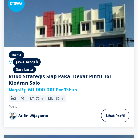
DISEWA
RUKO
Jawa Tengah
Surakarta
Ruko Strategis Siap Pakai Dekat Pintu Tol
Klodran Solo
Rp 60.000.000
Nego
Per Tahun
2
1
LT: 72m²
LB: 162m²
Agent
Arifin Wijayanto
Lihat Profil