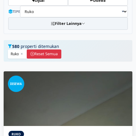
Dijual
Disewa
TIPE
Filter Lainnya
580
properti ditemukan
Reset Semua
Ruko
DISEWA
RUKO