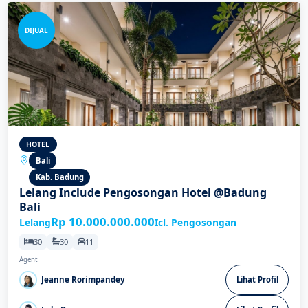
DIJUAL
HOTEL
Bali
Kab. Badung
Lelang Include Pengosongan Hotel @Badung
Bali
Rp 10.000.000.000
Lelang
Icl. Pengosongan
30
30
11
Agent
Jeanne Rorimpandey
Lihat Profil