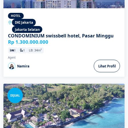
HOTEL
DKI Jakarta
Jakarta Selatan
CONDOMINIUM swissbell hotel, Pasar Minggu
Rp 1.300.000.000
1
1
LB: 34m²
Agent
Namira
Lihat Profil
DIJUAL