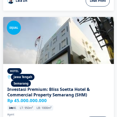
Lala Dn
Lihat Profil
DIJUAL
HOTEL
Jawa Tengah
Semarang
Investasi Premium: Bliss Soetta Hotel &
Commercial Property Semarang (SHM)
Rp 45.000.000.000
46
LT: 950m²
LB: 1000m²
Agent