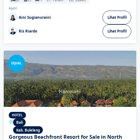
Agent
Aini Sugianuraini
Lihat Profil
Ris Riardo
Lihat Profil
DIJUAL
HOTEL
Bali
Kab. Buleleng
Gorgeous Beachfront Resort for Sale in North