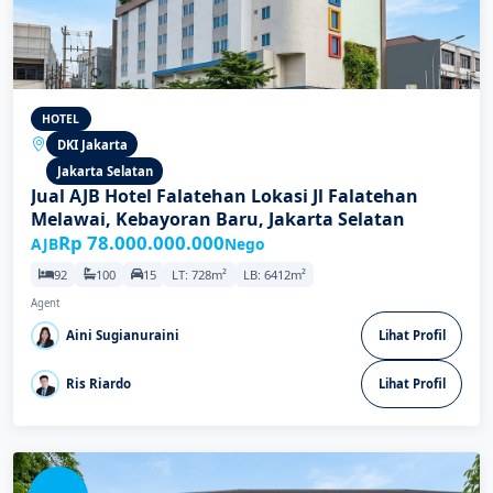
HOTEL
DKI Jakarta
Jakarta Selatan
Jual AJB Hotel Falatehan Lokasi Jl Falatehan
Melawai, Kebayoran Baru, Jakarta Selatan
Rp 78.000.000.000
AJB
Nego
92
100
15
LT: 728m²
LB: 6412m²
Agent
Aini Sugianuraini
Lihat Profil
Ris Riardo
Lihat Profil