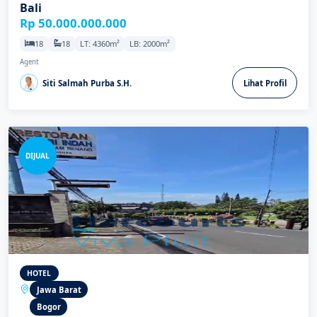
Bali
Rp 50.000.000.000
18
18
LT: 4360m²
LB: 2000m²
Agent
Siti Salmah Purba S.H.
Lihat Profil
DIJUAL
HOTEL
Jawa Barat
Bogor