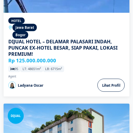
HOTEL
Jawa Barat
Bogor
DIJUAL HOTEL – DELAMAR PALASARI INDAH,
PUNCAK EX-HOTEL BESAR, SIAP PAKAI, LOKASI
PREMIUM!
Rp 125.000.000.000
95
LT: 48651m²
LB: 6715m²
Agent
Ladyana Oscar
Lihat Profil
DIJUAL