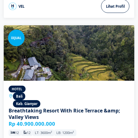
VEL
Lihat Profil
DIJUAL
HOTEL
Bali
Kab. Gianyar
Breathtaking Resort With Rice Terrace &amp;
Valley Views
Rp 40.900.000.000
12
12
LT: 3600m²
LB: 1200m²