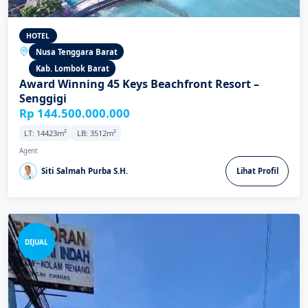
HOTEL
Nusa Tenggara Barat
Kab. Lombok Barat
Award Winning 45 Keys Beachfront Resort –
Senggigi
Rp 144.500.000.000
LT: 14423m²
LB: 3512m²
Agent
Siti Salmah Purba S.H.
Lihat Profil
DIJUAL