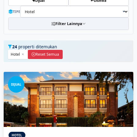
Dijual
Disewa
TIPE
Filter Lainnya
24
properti ditemukan
Reset Semua
Hotel
DIJUAL
HOTEL