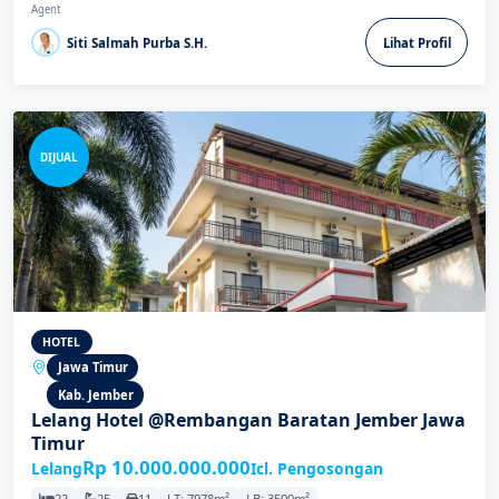
Agent
Siti Salmah Purba S.H.
Lihat Profil
DIJUAL
HOTEL
Jawa Timur
Kab. Jember
Lelang Hotel @Rembangan Baratan Jember Jawa
Timur
Rp 10.000.000.000
Lelang
Icl. Pengosongan
22
25
11
LT: 7978m²
LB: 3500m²