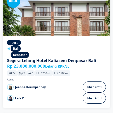
DIJUAL
HOTEL
Bali
Denpasar
Segera Lelang Hotel Kaliasem Denpasar Bali
Rp 23.000.000.000
Lelang KPKNL
22
23
7
LT: 1210m²
LB: 1200m²
Agent
Jeanne Rorimpandey
Lihat Profil
Lala Dn
Lihat Profil