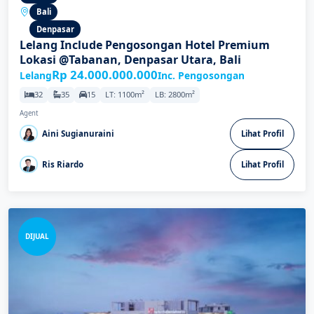
Bali
Denpasar
Lelang Include Pengosongan Hotel Premium
Lokasi @Tabanan, Denpasar Utara, Bali
Rp 24.000.000.000
Lelang
Inc. Pengosongan
32
35
15
LT: 1100m²
LB: 2800m²
Agent
Aini Sugianuraini
Lihat Profil
Ris Riardo
Lihat Profil
DIJUAL