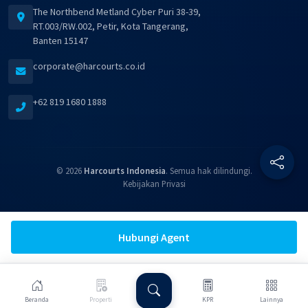
The Northbend Metland Cyber Puri 38-39,
RT.003/RW.002, Petir, Kota Tangerang,
Banten 15147
corporate@harcourts.co.id
+62 819 1680 1888
© 2026
Harcourts Indonesia
. Semua hak dilindungi.
Kebijakan Privasi
Hubungi Agent
Beranda
Properti
KPR
Lainnya