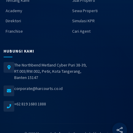
Tentang Kami
Jual Properti
Academy
Sewa Properti
Direktori
Simulasi KPR
Franchise
Cari Agent
HUBUNGI KAMI
The Northbend Metland Cyber Puri 38-39,
RT.003/RW.002, Petir, Kota Tangerang,
Banten 15147
corporate@harcourts.co.id
+62 819 1680 1888