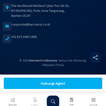
The Northbend Metland Cyber Puri 38-39,
RT.003/RW.002, Petir, Kota Tangerang,
Banten 15147
corporate@harcourts.co.id
+62 819 1680 1888
© 2026
Harcourts Indonesia
. Semua hak dilindungi.
Kebijakan Privasi
Hubungi Agent
Beranda
Properti
KPR
Lainnya